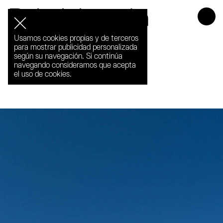
Rehabilitación
H.E.S
Usamos cookies propias y de terceros
para mostrar publicidad personalizada
según su navegación. Si continúa
navegando consideramos que acepta
el uso de cookies.